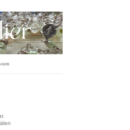
ssum
r.
nälen